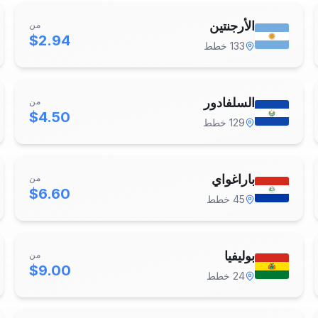
الأرجنتين
من
$2.94
133
خطط
السلفادور
من
$4.50
129
خطط
باراغواي
من
$6.60
45
خطط
بوليفيا
من
$9.00
24
خطط