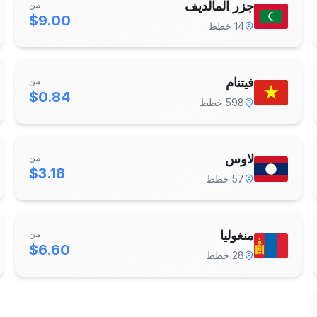
جزر المالديف
من
$9.00
14
خطط
فيتنام
من
$0.84
598
خطط
لاوس
من
$3.18
57
خطط
منغوليا
من
$6.60
28
خطط