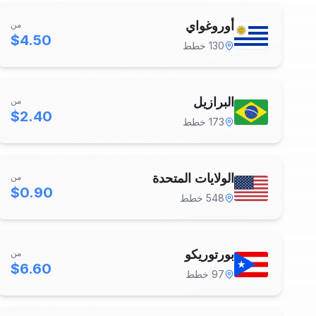
أوروغواي
من
$4.50
130
خطط
البرازيل
من
$2.40
173
خطط
الولايات المتحدة
من
$0.90
548
خطط
بورتوريكو
من
$6.60
97
خطط