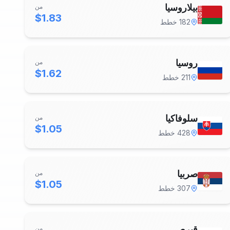
بيلاروسيا
من
$1.83
182
خطط
روسيا
من
$1.62
211
خطط
سلوفاكيا
من
$1.05
428
خطط
صربيا
من
$1.05
307
خطط
قبرص
من