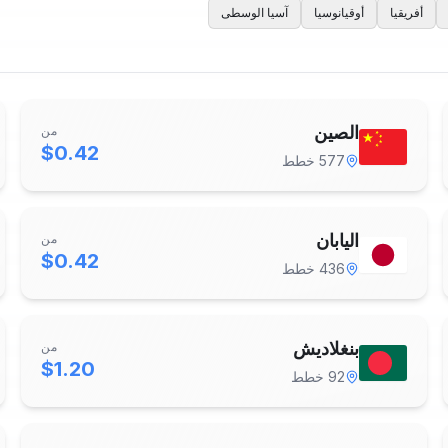
أفريقيا
أوقيانوسيا
آسيا الوسطى
الصين
من
$0.42
577
خطط
اليابان
من
$0.42
436
خطط
بنغلاديش
من
$1.20
92
خطط