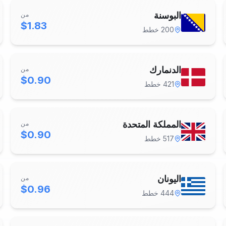
البوسنة
من
$1.83
200
خطط
الدنمارك
من
$0.90
421
خطط
المملكة المتحدة
من
$0.90
517
خطط
اليونان
من
$0.96
444
خطط