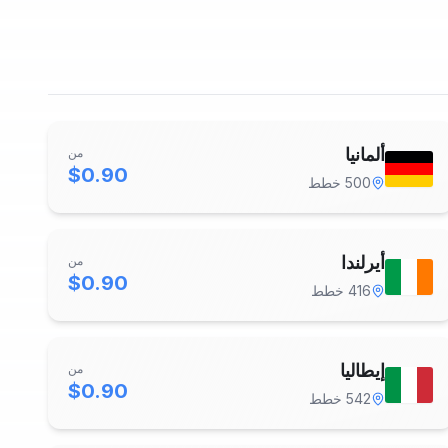
ألمانيا
من
$0.90
500
خطط
أيرلندا
من
$0.90
416
خطط
إيطاليا
من
$0.90
542
خطط