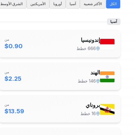
الكل
الأكثر شعبية
آسيا
أوروبا
الأمريكتين
الشرق الأوسط
آسيا
إندونيسيا
من
$0.90
666
خطط
الهند
من
$2.25
146
خطط
بروناي
من
$13.59
16
خطط