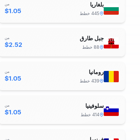
بلغاريا
من
$1.05
445
خطط
جبل طارق
من
$2.52
88
خطط
رومانيا
من
$1.05
439
خطط
سلوفينيا
من
$1.05
414
خطط
فرنسا
من