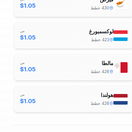
$1.05
430
خطط
لوكسمبورغ
من
$1.05
423
خطط
مالطا
من
$1.05
428
خطط
هولندا
من
$1.05
428
خطط