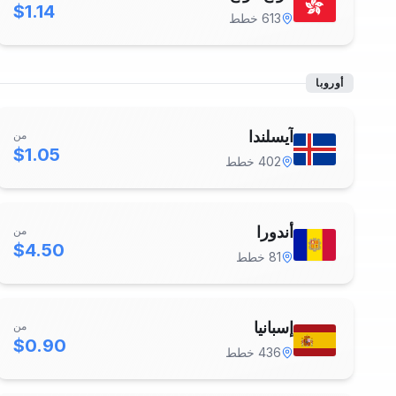
$1.14
613
خطط
أوروبا
آيسلندا
من
$1.05
402
خطط
أندورا
من
$4.50
81
خطط
إسبانيا
من
$0.90
436
خطط