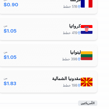
$0.90
518
خطط
كرواتيا
من
$1.05
419
خطط
ليتوانيا
من
$1.05
398
خطط
مقدونيا الشمالية
من
$1.83
198
خطط
الأمريكتين