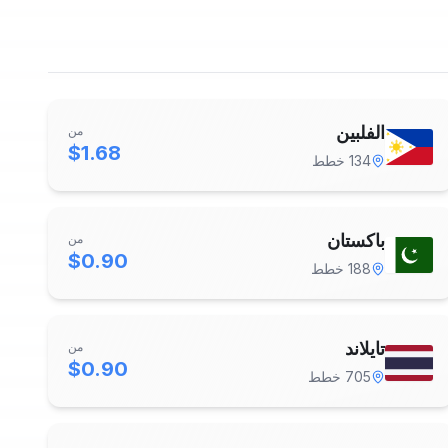
الفلبين
من
$1.68
134
خطط
باكستان
من
$0.90
188
خطط
تايلاند
من
$0.90
705
خطط