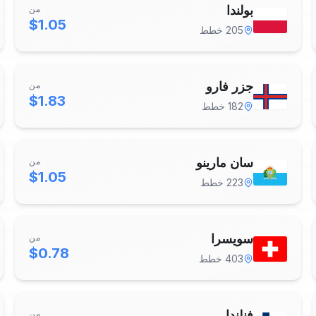
بولندا
من
$1.05
205
خطط
جزر فارو
من
$1.83
182
خطط
سان مارينو
من
$1.05
223
خطط
سويسرا
من
$0.78
403
خطط
فنلندا
من