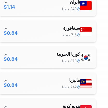
تايوان
من
$1.14
249
خطط
سنغافورة
من
$0.84
716
خطط
كوريا الجنوبية
من
$0.84
370
خطط
ماليزيا
من
$0.84
742
خطط
هونغ كونغ
من