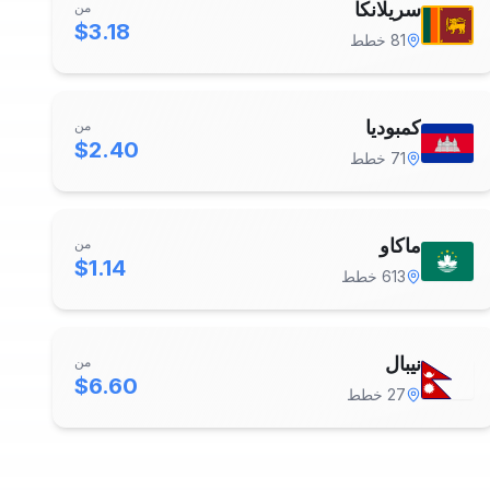
سريلانكا
من
$3.18
81
خطط
كمبوديا
من
$2.40
71
خطط
ماكاو
من
$1.14
613
خطط
نيبال
من
$6.60
27
خطط