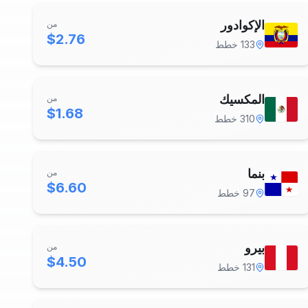
الإكوادور
من
$2.76
133
خطط
المكسيك
من
$1.68
310
خطط
بنما
من
$6.60
97
خطط
بيرو
من
$4.50
131
خطط