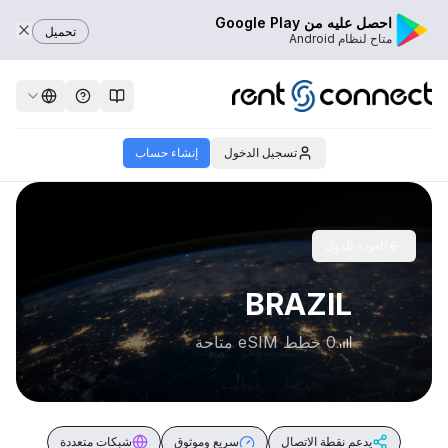
احصل عليه من Google Play
تحميل
متاح لنظام Android
تسجيل الدخول
إنشاء حساب
العودة للدول
BRAZIL
0 خطط eSIM متاحة
يدعم نقطة الاتصال
سريع وموثوق
شبكات متعددة