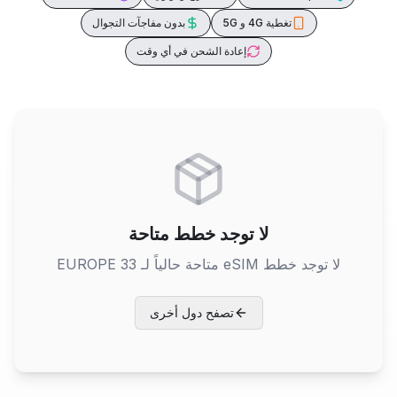
تغطية 4G و 5G
بدون مفاجآت التجوال
إعادة الشحن في أي وقت
لا توجد خطط متاحة
لا توجد خطط eSIM متاحة حالياً لـ
EUROPE 33
تصفح دول أخرى