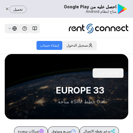
احصل عليه من Google Play
تحميل
متاح لنظام Android
تسجيل الدخول
إنشاء حساب
العودة للدول
EUROPE 33
0 خطط eSIM متاحة
يدعم نقطة الاتصال
سريع وموثوق
شبكات متعددة