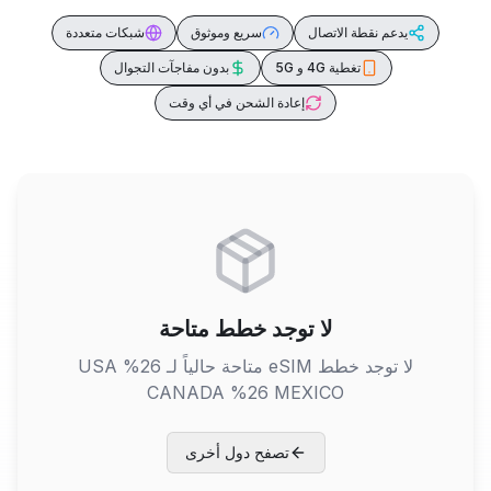
يدعم نقطة الاتصال
سريع وموثوق
شبكات متعددة
تغطية 4G و 5G
بدون مفاجآت التجوال
إعادة الشحن في أي وقت
لا توجد خطط متاحة
لا توجد خطط eSIM متاحة حالياً لـ
USA %26
CANADA %26 MEXICO
تصفح دول أخرى