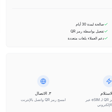
صالحة لمدة
30
أيام
تفعيل بواسطة رمز QR
دعم العملاء بلغات متعددة
٣. الاتصال
احصل على رمز QR لـ eSIM عبر
امسح رمز QR واتصل بالإنترنت
الإلكتروني