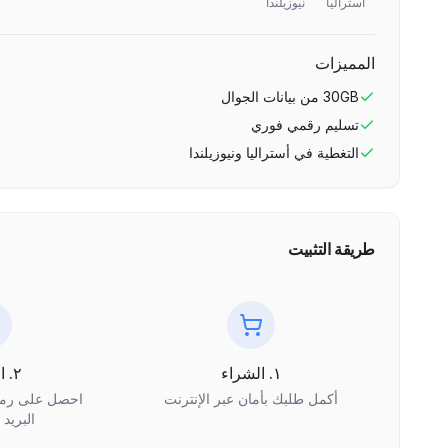
أستراليا
نيوزيلندا
المميزات
30GB
من بيانات الجوال
تسليم رقمي فوري
التغطية في
أستراليا ونيوزيلندا
طريقة التثبيت
١. الشراء
٢. الاستلام
أكمل طلبك بأمان عبر الإنترنت
البريد 