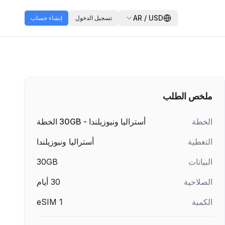
AR
/
USD
تسجيل الدخول
إنشاء حساب
ملخص الطلب
الخطة
أستراليا ونيوزيلندا - 30GB الخطة
التغطية
أستراليا ونيوزيلندا
البيانات
30GB
الصلاحية
30
أيام
الكمية
1
eSIM