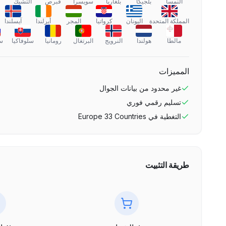
النمسا
بلجيكا
بلغاريا
سويسرا
قبرص
التشيك
المملكة المتحدة
اليونان
كرواتيا
المجر
أيرلندا
آيسلندا
مالطا
هولندا
النرويج
البرتغال
رومانيا
سلوفاكيا
سل
المميزات
غير محدود
من بيانات الجوال
تسليم رقمي فوري
التغطية في
Europe 33 Countries
طريقة التثبيت