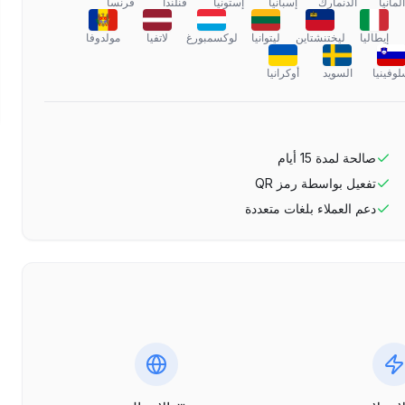
ألمانيا
الدنمارك
إسبانيا
إستونيا
فنلندا
فرنسا
إيطاليا
ليختنشتاين
ليتوانيا
لوكسمبورغ
لاتفيا
مولدوفا
وفينيا
السويد
أوكرانيا
صالحة لمدة
15
أيام
تفعيل بواسطة رمز QR
دعم العملاء بلغات متعددة