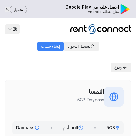
احصل عليه من Google Play
تحميل
متاح لنظام Android
تسجيل الدخول
إنشاء حساب
رجوع
النمسا
5GB Daypass
5GB
•
null أيام
•
Daypass