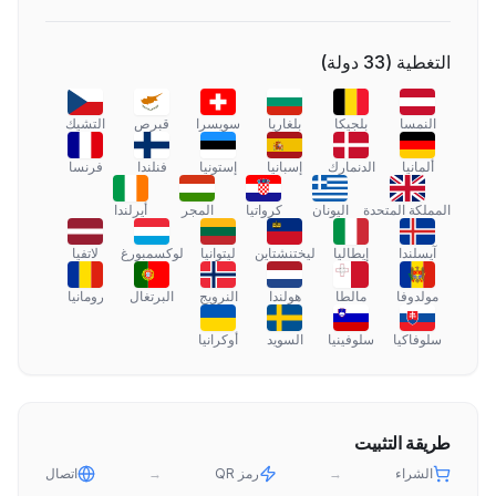
التغطية
(
33
دولة
)
النمسا
بلجيكا
بلغاريا
سويسرا
قبرص
التشيك
ألمانيا
الدنمارك
إسبانيا
إستونيا
فنلندا
فرنسا
المملكة المتحدة
اليونان
كرواتيا
المجر
أيرلندا
آيسلندا
إيطاليا
ليختنشتاين
ليتوانيا
لوكسمبورغ
لاتفيا
مولدوفا
مالطا
هولندا
النرويج
البرتغال
رومانيا
سلوفاكيا
سلوفينيا
السويد
أوكرانيا
طريقة التثبيت
الشراء
→
رمز QR
→
اتصال