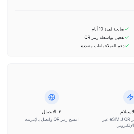
صالحة لمدة
10
أيام
تفعيل بواسطة رمز QR
دعم العملاء بلغات متعددة
٣. الاتصال
احصل على رمز QR لـ eSIM عبر
امسح رمز QR واتصل بالإنترنت
الإلكتروني