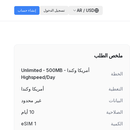
AR
/
USD
تسجيل الدخول
إنشاء حساب
ملخص الطلب
أمريكا وكندا - Unlimited - 500MB
الخطة
Highspeed/Day
التغطية
أمريكا وكندا
البيانات
غير محدود
الصلاحية
10
أيام
الكمية
1
eSIM