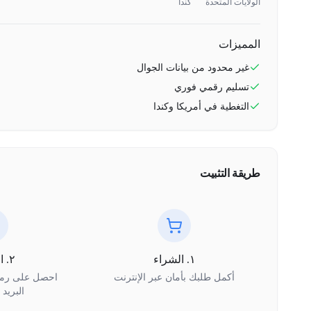
الولايات المتحدة
كندا
المميزات
غير محدود
من بيانات الجوال
تسليم رقمي فوري
التغطية في
أمريكا وكندا
طريقة التثبيت
١. الشراء
٢. الاستلام
أكمل طلبك بأمان عبر الإنترنت
البريد 