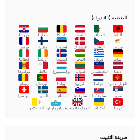
التغطية
(
41
دولة
)
ألبانيا
الجزائر
النمسا
بلجيكا
بلغاريا
كرواتيا
قبرص
التشيك
الدنمارك
إستونيا
فنلندا
فرنسا
ألمانيا
اليونان
المجر
آيسلندا
أيرلندا
إيطاليا
لاتفيا
ليختنشتاين
ليتوانيا
لوكسمبورغ
مالطا
مولدوفا
الجبل الأسود
هولندا
النرويج
بولندا
البرتغال
رومانيا
صربيا
سلوفاكيا
سلوفينيا
إسبانيا
السويد
سويسرا
تركيا
أوكرانيا
المملكة المتحدة
سان مارينو
الفاتيكان
طريقة التثبيت