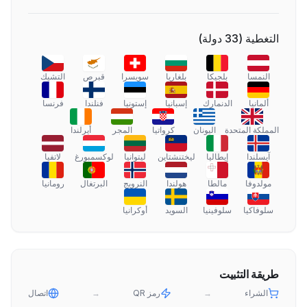
التغطية
(
33
دولة
)
النمسا
بلجيكا
بلغاريا
سويسرا
قبرص
التشيك
ألمانيا
الدنمارك
إسبانيا
إستونيا
فنلندا
فرنسا
المملكة المتحدة
اليونان
كرواتيا
المجر
أيرلندا
آيسلندا
إيطاليا
ليختنشتاين
ليتوانيا
لوكسمبورغ
لاتفيا
مولدوفا
مالطا
هولندا
النرويج
البرتغال
رومانيا
سلوفاكيا
سلوفينيا
السويد
أوكرانيا
طريقة التثبيت
الشراء
→
رمز QR
→
اتصال