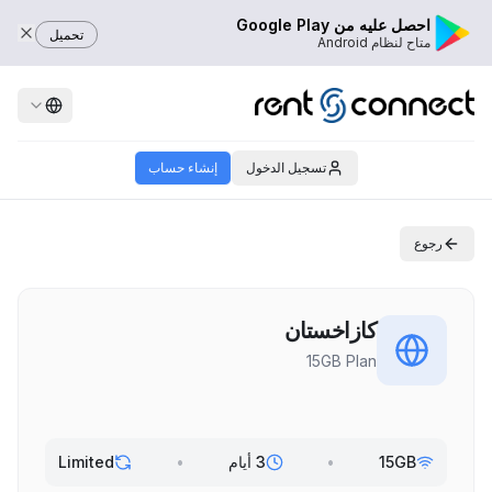
احصل عليه من Google Play
تحميل
متاح لنظام Android
تسجيل الدخول
إنشاء حساب
رجوع
كازاخستان
15GB Plan
15GB
•
3 أيام
•
Limited