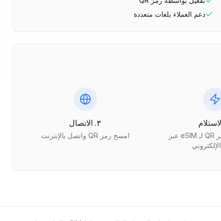
تفعيل بواسطة رمز QR
دعم العملاء بلغات متعددة
٣. الاتصال
احصل على رمز QR لـ eSIM عبر
امسح رمز QR واتصل بالإنترنت
الإلكتروني