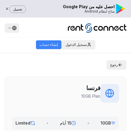
احصل عليه من Google Play
تحميل
متاح لنظام Android
تسجيل الدخول
إنشاء حساب
رجوع
فرنسا
10GB Plan
10GB
•
15 أيام
•
Limited