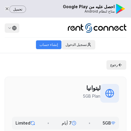
احصل عليه من Google Play
تحميل
متاح لنظام Android
تسجيل الدخول
إنشاء حساب
رجوع
ليتوانيا
5GB Plan
5GB
•
7 أيام
•
Limited