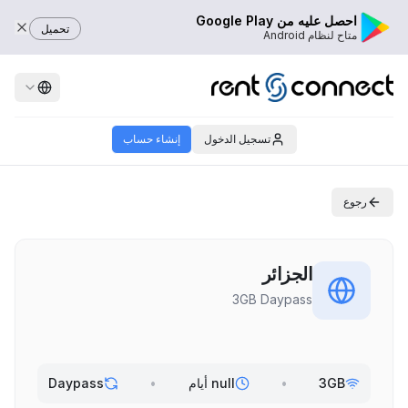
احصل عليه من Google Play
تحميل
متاح لنظام Android
تسجيل الدخول
إنشاء حساب
رجوع
الجزائر
3GB Daypass
3GB
•
null أيام
•
Daypass