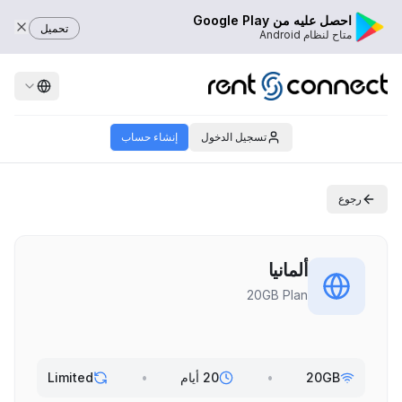
احصل عليه من Google Play
تحميل
متاح لنظام Android
تسجيل الدخول
إنشاء حساب
رجوع
ألمانيا
20GB Plan
20GB
•
20 أيام
•
Limited