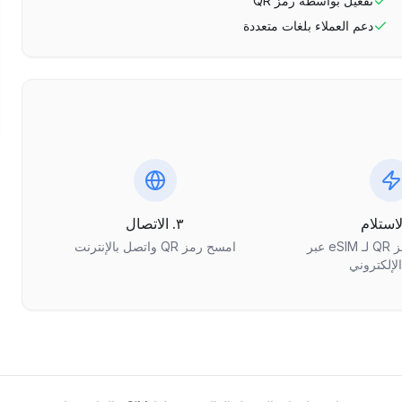
تفعيل بواسطة رمز QR
دعم العملاء بلغات متعددة
٣. الاتصال
احصل على رمز QR لـ eSIM عبر
امسح رمز QR واتصل بالإنترنت
الإلكتروني