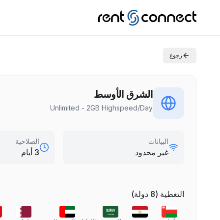
رجوع
الشرق الأوسط
Unlimited - 2GB Highspeed/Day
البيانات
الصلاحية
غير محدود
3 أيام
التغطية
(
8
دولة
)