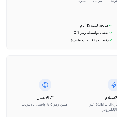
تركيا
إسرائيل
المغرب
صالحة لمدة
15
أيام
تفعيل بواسطة رمز QR
دعم العملاء بلغات متعددة
٣. الاتصال
احصل على رمز QR لـ eSIM عبر
امسح رمز QR واتصل بالإنترنت
الإلكتروني