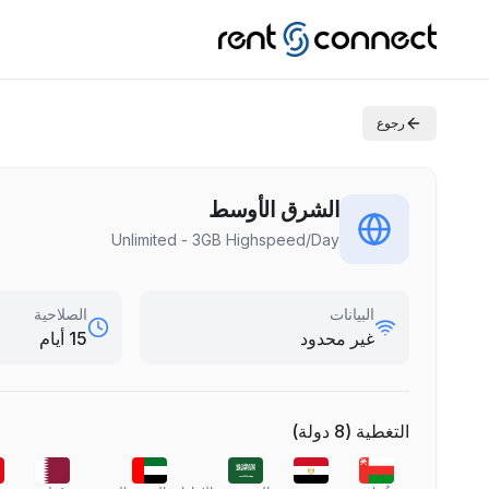
رجوع
الشرق الأوسط
Unlimited - 3GB Highspeed/Day
البيانات
الصلاحية
غير محدود
15 أيام
التغطية
(
8
دولة
)