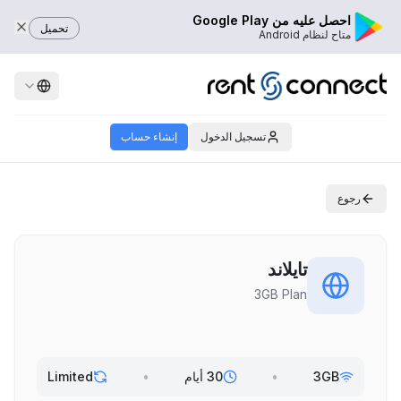
احصل عليه من Google Play
تحميل
متاح لنظام Android
تسجيل الدخول
إنشاء حساب
رجوع
تايلاند
3GB Plan
3GB
•
30 أيام
•
Limited