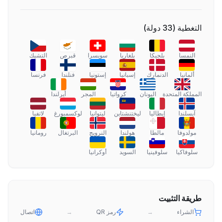
التغطية
(
33
دولة
)
النمسا
بلجيكا
بلغاريا
سويسرا
قبرص
التشيك
ألمانيا
الدنمارك
إسبانيا
إستونيا
فنلندا
فرنسا
المملكة المتحدة
اليونان
كرواتيا
المجر
أيرلندا
آيسلندا
إيطاليا
ليختنشتاين
ليتوانيا
لوكسمبورغ
لاتفيا
مولدوفا
مالطا
هولندا
النرويج
البرتغال
رومانيا
سلوفاكيا
سلوفينيا
السويد
أوكرانيا
طريقة التثبيت
الشراء
→
رمز QR
→
اتصال