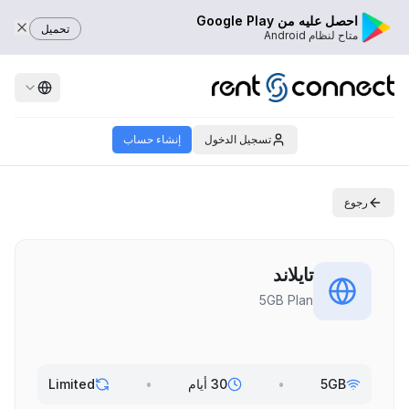
احصل عليه من Google Play
تحميل
متاح لنظام Android
تسجيل الدخول
إنشاء حساب
رجوع
تايلاند
5GB Plan
5GB
•
30 أيام
•
Limited