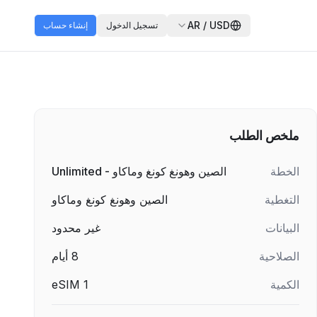
AR
/
USD
تسجيل الدخول
إنشاء حساب
ملخص الطلب
الخطة
الصين وهونغ كونغ وماكاو - Unlimited
التغطية
الصين وهونغ كونغ وماكاو
البيانات
غير محدود
الصلاحية
8
أيام
الكمية
1
eSIM