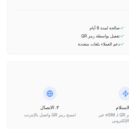
صالحة لمدة
8
أيام
تفعيل بواسطة رمز QR
دعم العملاء بلغات متعددة
٣. الاتصال
احصل على رمز QR لـ eSIM عبر
امسح رمز QR واتصل بالإنترنت
الإلكتروني