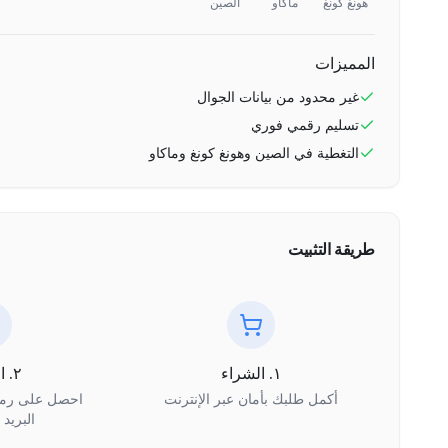
هونغ كونغ
ماكاو
الصين
المميزات
غير محدود
من بيانات الجوال
تسليم رقمي فوري
التغطية في
الصين وهونغ كونغ وماكاو
طريقة التثبيت
١. الشراء
٢. الاستلام
أكمل طلبك بأمان عبر الإنترنت
البريد 