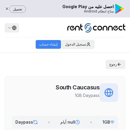
احصل عليه من Google Play
تحميل
متاح لنظام Android
تسجيل الدخول
إنشاء حساب
رجوع
South Caucasus
1GB Daypass
1GB
•
null أيام
•
Daypass