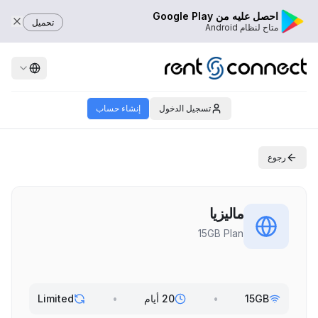
احصل عليه من Google Play
تحميل
متاح لنظام Android
تسجيل الدخول
إنشاء حساب
رجوع
ماليزيا
15GB Plan
15GB
•
20 أيام
•
Limited