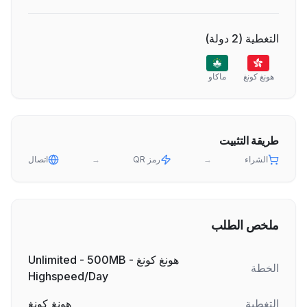
التغطية
(
2
دولة
)
هونغ كونغ
ماكاو
طريقة التثبيت
الشراء
→
رمز QR
→
اتصال
ملخص الطلب
هونغ كونغ - Unlimited - 500MB
الخطة
Highspeed/Day
التغطية
هونغ كونغ