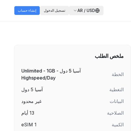
AR
/
USD
تسجيل الدخول
إنشاء حساب
ملخص الطلب
آسيا 5 دول - Unlimited - 1GB
الخطة
Highspeed/Day
التغطية
آسيا 5 دول
البيانات
غير محدود
الصلاحية
13
أيام
الكمية
1
eSIM