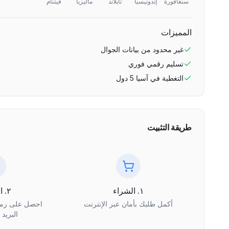
سنغافورة
إندونيسيا
تايلاند
ماليزيا
فيتنام
المميزات
غير محدود
من بيانات الجوال
تسليم رقمي فوري
التغطية في
آسيا 5 دول
طريقة التثبيت
١. الشراء
٢. الاستلام
أكمل طلبك بأمان عبر الإنترنت
البريد 