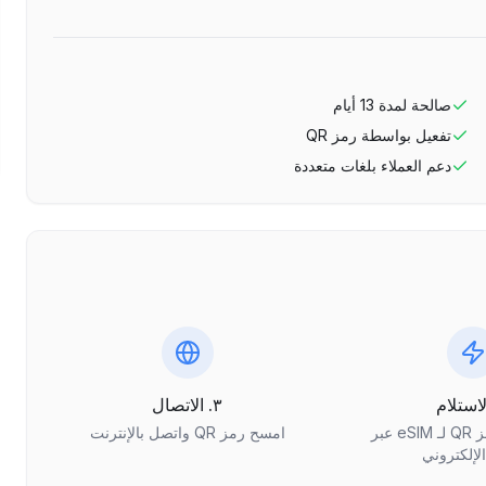
صالحة لمدة
13
أيام
تفعيل بواسطة رمز QR
دعم العملاء بلغات متعددة
٣. الاتصال
احصل على رمز QR لـ eSIM عبر
امسح رمز QR واتصل بالإنترنت
الإلكتروني