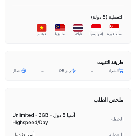
التغطية
(
5
دولة
)
سنغافورة
إندونيسيا
تايلاند
ماليزيا
فيتنام
طريقة التثبيت
الشراء
→
رمز QR
→
اتصال
ملخص الطلب
آسيا 5 دول - Unlimited - 3GB
الخطة
Highspeed/Day
التغطية
آسيا 5 دول