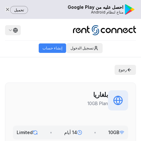
احصل عليه من Google Play
تحميل
متاح لنظام Android
تسجيل الدخول
إنشاء حساب
رجوع
بلغاريا
10GB Plan
10GB
•
14 أيام
•
Limited