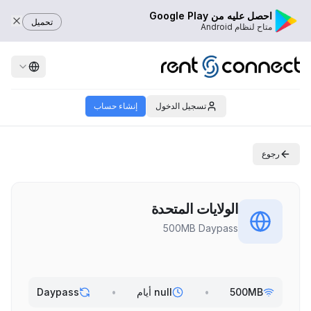
احصل عليه من Google Play
تحميل
متاح لنظام Android
تسجيل الدخول
إنشاء حساب
رجوع
الولايات المتحدة
500MB Daypass
500MB
•
null أيام
•
Daypass