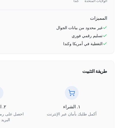
الولايات المتحدة
كندا
المميزات
غير محدود
من بيانات الجوال
تسليم رقمي فوري
التغطية في
أمريكا وكندا
طريقة التثبيت
١. الشراء
٢. الاستلام
أكمل طلبك بأمان عبر الإنترنت
البريد 