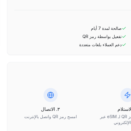
صالحة لمدة
7
أيام
تفعيل بواسطة رمز QR
دعم العملاء بلغات متعددة
٣. الاتصال
احصل على رمز QR لـ eSIM عبر
امسح رمز QR واتصل بالإنترنت
الإلكتروني