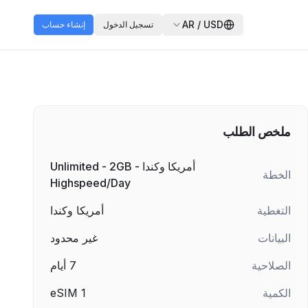
AR
/
USD
تسجيل الدخول
إنشاء حساب
ملخص الطلب
أمريكا وكندا - Unlimited - 2GB
الخطة
Highspeed/Day
التغطية
أمريكا وكندا
البيانات
غير محدود
الصلاحية
7
أيام
الكمية
1
eSIM