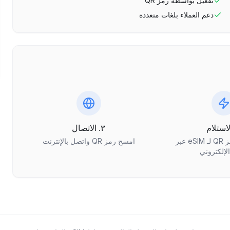
تفعيل بواسطة رمز QR
دعم العملاء بلغات متعددة
٣. الاتصال
احصل على رمز QR لـ eSIM عبر
امسح رمز QR واتصل بالإنترنت
الإلكتروني