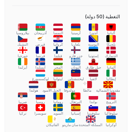
التغطية
(
50
دولة
)
ألبانيا
أندورا
أرمينيا
النمسا
أذربيجان
بيلاروسيا
بلجيكا
البوسنة
بلغاريا
كرواتيا
قبرص
التشيك
الدنمارك
إستونيا
جزر فارو
فنلندا
فرنسا
جورجيا
ألمانيا
جبل طارق
اليونان
المجر
آيسلندا
أيرلندا
إيطاليا
لاتفيا
ليختنشتاين
ليتوانيا
لوكسمبورغ
مقدونيا الشمالية
مالطا
مولدوفا
الجبل الأسود
هولندا
النرويج
بولندا
البرتغال
رومانيا
روسيا
صربيا
سلوفاكيا
سلوفينيا
إسبانيا
السويد
سويسرا
تركيا
أوكرانيا
المملكة المتحدة
سان مارينو
الفاتيكان