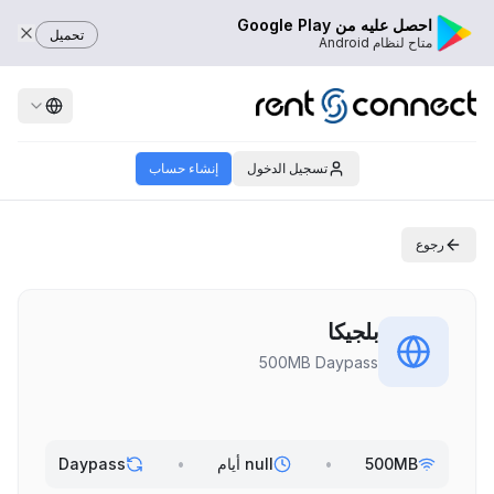
احصل عليه من Google Play
تحميل
متاح لنظام Android
تسجيل الدخول
إنشاء حساب
رجوع
بلجيكا
500MB Daypass
500MB
•
null أيام
•
Daypass