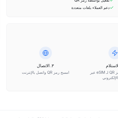
تفعيل بواسطة رمز QR
دعم العملاء بلغات متعددة
٣. الاتصال
احصل على رمز QR لـ eSIM عبر
امسح رمز QR واتصل بالإنترنت
الإلكتروني