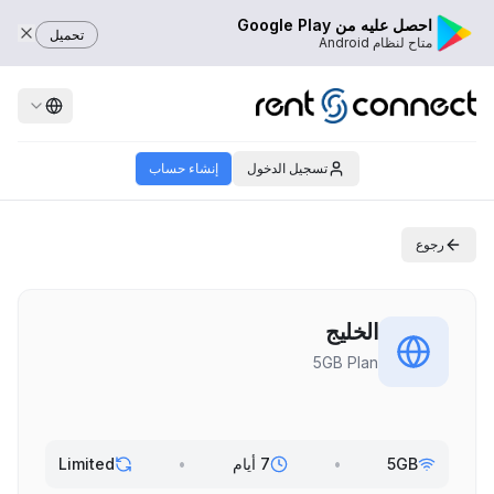
احصل عليه من Google Play
تحميل
متاح لنظام Android
تسجيل الدخول
إنشاء حساب
رجوع
الخليج
5GB Plan
5GB
•
7 أيام
•
Limited