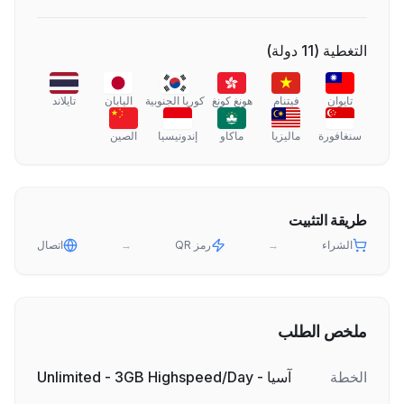
التغطية
(
11
دولة
)
تايوان
فيتنام
هونغ كونغ
كوريا الجنوبية
اليابان
تايلاند
سنغافورة
ماليزيا
ماكاو
إندونيسيا
الصين
طريقة التثبيت
الشراء
→
رمز QR
→
اتصال
ملخص الطلب
الخطة
آسيا - Unlimited - 3GB Highspeed/Day