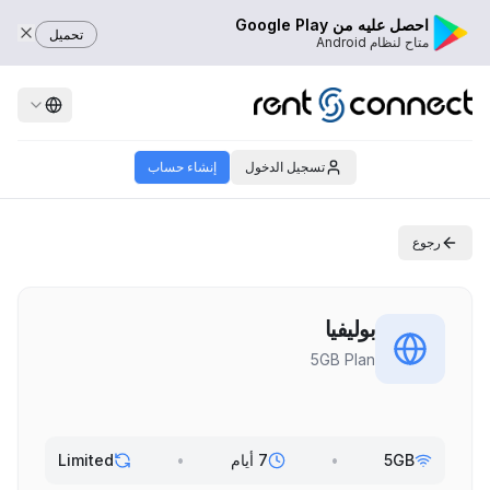
احصل عليه من Google Play
تحميل
متاح لنظام Android
تسجيل الدخول
إنشاء حساب
رجوع
بوليفيا
5GB Plan
5GB
•
7 أيام
•
Limited