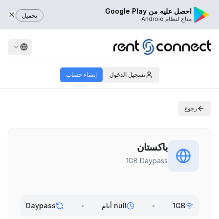
احصل عليه من Google Play
تحميل
متاح لنظام Android
تسجيل الدخول
إنشاء حساب
رجوع
باكستان
1GB Daypass
1GB
•
null أيام
•
Daypass