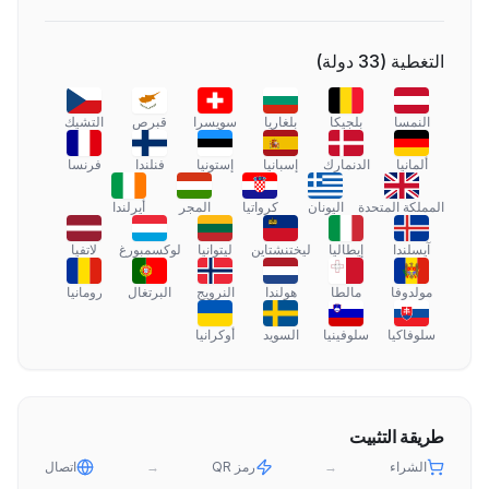
التغطية
(
33
دولة
)
النمسا
بلجيكا
بلغاريا
سويسرا
قبرص
التشيك
ألمانيا
الدنمارك
إسبانيا
إستونيا
فنلندا
فرنسا
المملكة المتحدة
اليونان
كرواتيا
المجر
أيرلندا
آيسلندا
إيطاليا
ليختنشتاين
ليتوانيا
لوكسمبورغ
لاتفيا
مولدوفا
مالطا
هولندا
النرويج
البرتغال
رومانيا
سلوفاكيا
سلوفينيا
السويد
أوكرانيا
طريقة التثبيت
الشراء
→
رمز QR
→
اتصال