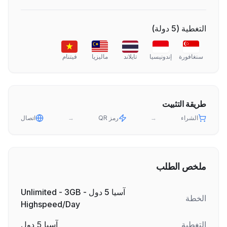
التغطية
(
5
دولة
)
سنغافورة
إندونيسيا
تايلاند
ماليزيا
فيتنام
طريقة التثبيت
الشراء
→
رمز QR
→
اتصال
ملخص الطلب
آسيا 5 دول - Unlimited - 3GB
الخطة
Highspeed/Day
التغطية
آسيا 5 دول