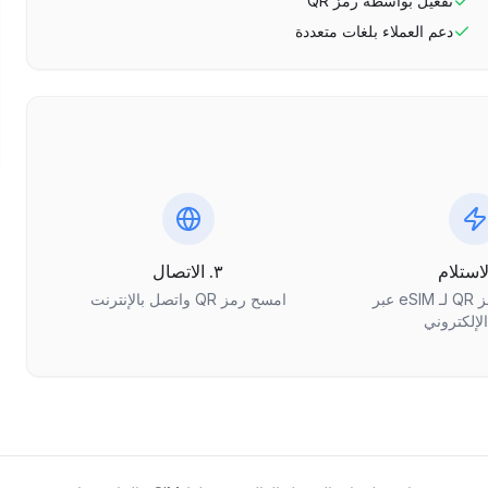
تفعيل بواسطة رمز QR
دعم العملاء بلغات متعددة
٣. الاتصال
احصل على رمز QR لـ eSIM عبر
امسح رمز QR واتصل بالإنترنت
الإلكتروني