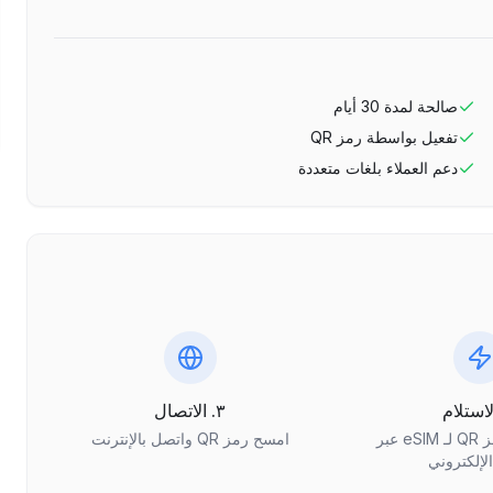
صالحة لمدة
30
أيام
تفعيل بواسطة رمز QR
دعم العملاء بلغات متعددة
٣. الاتصال
احصل على رمز QR لـ eSIM عبر
امسح رمز QR واتصل بالإنترنت
الإلكتروني