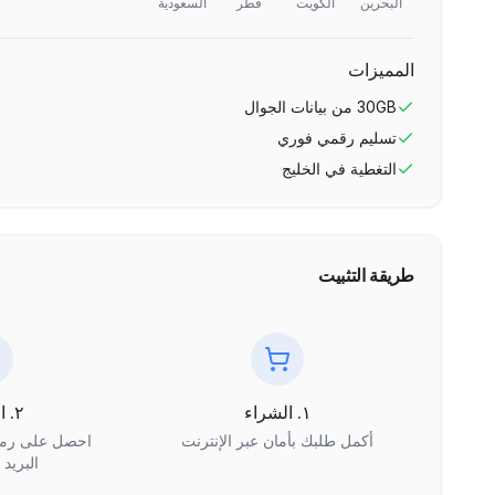
البحرين
الكويت
قطر
السعودية
المميزات
30GB
من بيانات الجوال
تسليم رقمي فوري
التغطية في
الخليج
طريقة التثبيت
١. الشراء
٢. الاستلام
أكمل طلبك بأمان عبر الإنترنت
البريد 