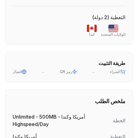
التغطية
(
2
دولة
)
الولايات المتحدة
كندا
طريقة التثبيت
الشراء
→
رمز QR
→
اتصال
ملخص الطلب
أمريكا وكندا - Unlimited - 500MB
الخطة
Highspeed/Day
التغطية
أمريكا وكندا