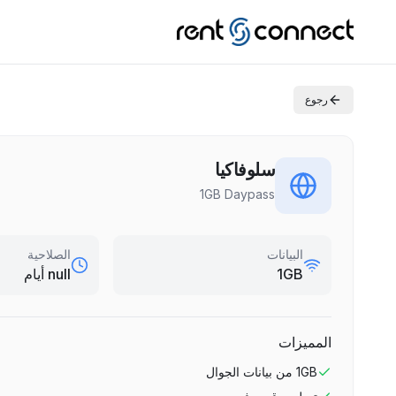
رجوع
سلوفاكيا
1GB Daypass
البيانات
الصلاحية
1GB
null أيام
المميزات
1GB
من بيانات الجوال