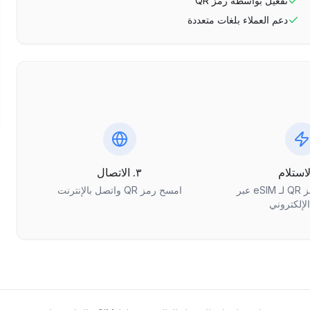
تفعيل بواسطة رمز QR
دعم العملاء بلغات متعددة
٣. الاتصال
احصل على رمز QR لـ eSIM عبر
امسح رمز QR واتصل بالإنترنت
الإلكتروني