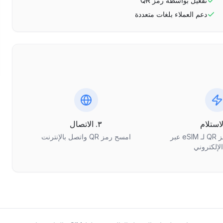
تفعيل بواسطة رمز QR
دعم العملاء بلغات متعددة
٣. الاتصال
احصل على رمز QR لـ eSIM عبر
امسح رمز QR واتصل بالإنترنت
الإلكتروني