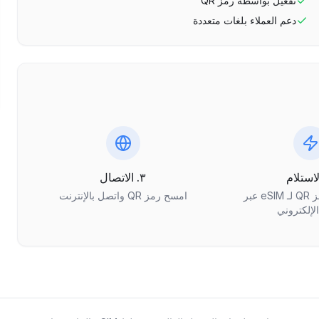
تفعيل بواسطة رمز QR
دعم العملاء بلغات متعددة
٣. الاتصال
احصل على رمز QR لـ eSIM عبر
امسح رمز QR واتصل بالإنترنت
الإلكتروني