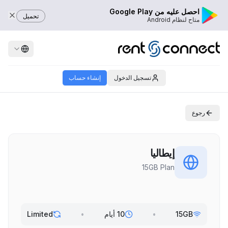
احصل عليه من Google Play
تحميل
متاح لنظام Android
تسجيل الدخول
إنشاء حساب
رجوع
إيطاليا
15GB Plan
15GB
•
10 أيام
•
Limited