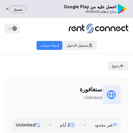
احصل عليه من Google Play
تحميل
متاح لنظام Android
تسجيل الدخول
إنشاء حساب
رجوع
سنغافورة
Unlimited
غير محدود
•
2 أيام
•
Unlimited